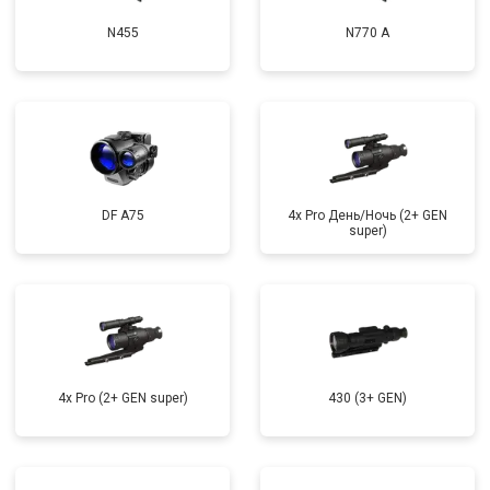
N455
N770 А
DF A75
4x Pro День/Ночь (2+ GEN
super)
4x Pro (2+ GEN super)
430 (3+ GEN)