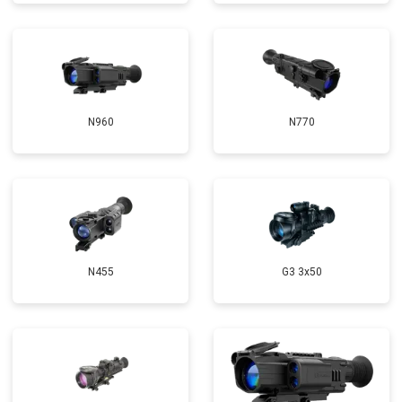
N960
N770
N455
G3 3x50